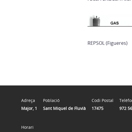
REPSOL (Figueres)
Adreça
Població
Codi Postal
Telèfo
Major, 1
Sant Miquel de Fluvià
17475
972 5
Horari