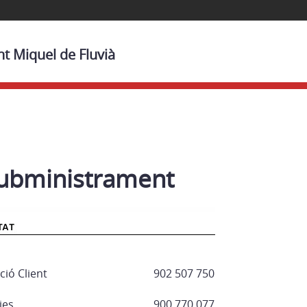
nt Miquel de Fluvià
subministrament
ió Client
902 507 750
ies
900 770 077