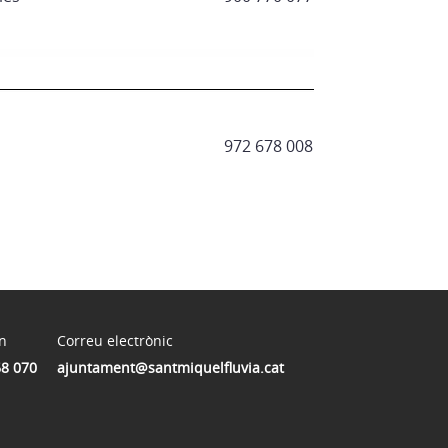
972 678 008
n
Correu electrònic
68 070
ajuntament@santmiquelfluvia.cat